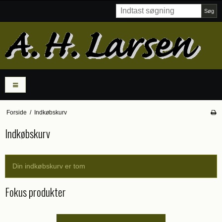
Søg
Forside
/
Indkøbskurv
Indkøbskurv
Din indkøbskurv er tom
Fokus produkter