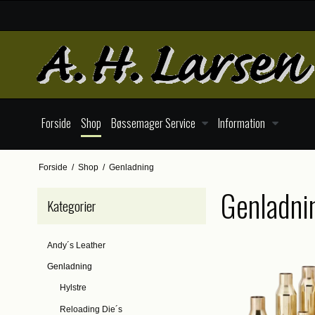
Forside
Shop
Bøssemager Service
Information
Forside
/
Shop
/
Genladning
Genladni
Kategorier
Andy´s Leather
Genladning
Hylstre
Reloading Die´s