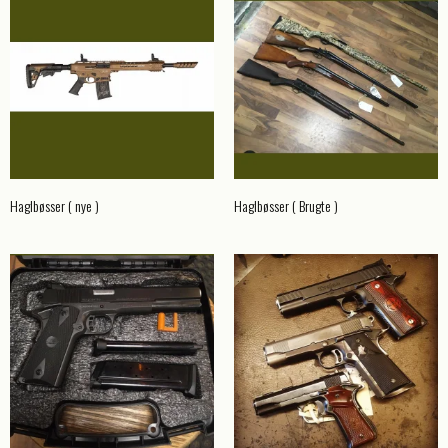
Haglbøsser ( nye )
Haglbøsser ( Brugte )