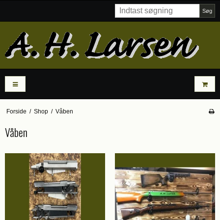
Søg
Forside
/
Shop
/
Våben
Våben