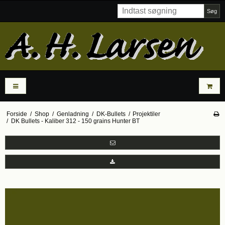
Søg
Forside
/
Shop
/
Genladning
/
DK-Bullets
/
Projektiler
/
DK Bullets - Kaliber 312 - 150 grains Hunter BT