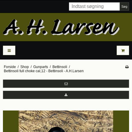
Søg
Forside
/
Shop
/
Gunparts
/
Bettinsoli
/
Bettinsoli full choke cal,12 - Bettinsoli - A.H.Larsen