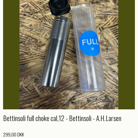
Bettinsoli full choke cal,12 - Bettinsoli - A.H.Larsen
299,00 DKK