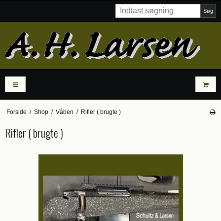
Søg
Forside
/
Shop
/
Våben
/
Rifler ( brugte )
Rifler ( brugte )