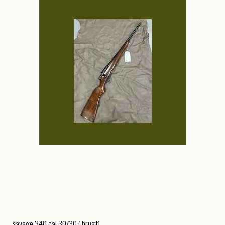
savage 340 cal.30/30 ( brugt)