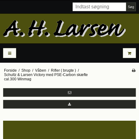
Søg
Forside
/
Shop
/
Våben
/
Rifler ( brugte )
/
Schultz & Larsen Victory med PSE-Carbon skæfte
cal.300 Winmag