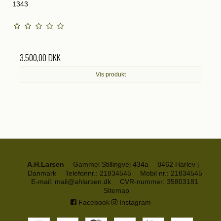
1343
3.500,00 DKK
Vis produkt
A.H.Larsen
Gammel Stillingvej 434a
8462 Harlev j
Danmark
Telefonnr.
:
21834545
Mobil nr.
:
21834545
E-mail
:
mail@ahlarsen.dk
CVR-nummer
:
35803181
Sitemap
Facebook
Instagram